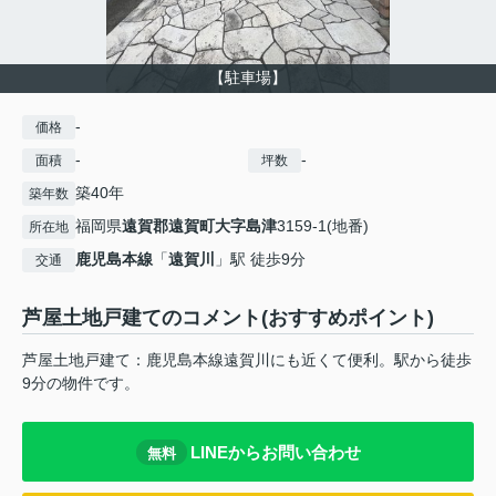
【駐車場】
-
価格
-
-
面積
坪数
築40年
築年数
福岡県
遠賀郡遠賀町
大字島津
3159-1(地番)
所在地
鹿児島本線
「
遠賀川
」駅 徒歩9分
交通
芦屋土地戸建てのコメント(おすすめポイント)
芦屋土地戸建て：鹿児島本線遠賀川にも近くて便利。駅から徒歩
9分の物件です。
LINEからお問い合わせ
無料