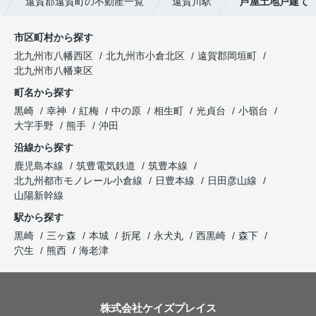
遠賀郡遠賀町の不動産一覧
遠賀川駅
芦屋土地戸建て
市区町村から探す
北九州市八幡西区
北九州市小倉北区
遠賀郡岡垣町
北九州市八幡東区
町名から探す
黒崎
幸神
紅梅
中の原
相生町
光貞台
小嶺台
大字手野
熊手
沖田
沿線から探す
鹿児島本線
筑豊電気鉄道
筑豊本線
北九州都市モノレール小倉線
日豊本線
日田彦山線
山陽新幹線
駅から探す
黒崎
三ヶ森
本城
折尾
永犬丸
西黒崎
森下
穴生
熊西
海老津
株式会社ケイズプレイス