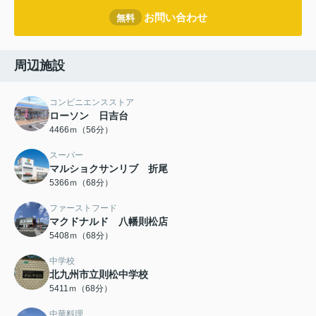
お問い合わせ
無料
周辺施設
コンビニエンスストア
ローソン 日吉台
4466ｍ（56分）
スーパー
マルショクサンリブ 折尾
5366ｍ（68分）
ファーストフード
マクドナルド 八幡則松店
5408ｍ（68分）
中学校
北九州市立則松中学校
5411ｍ（68分）
中華料理