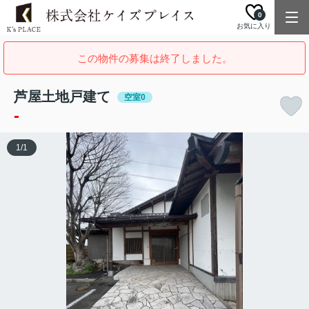
0
お気に入り
この物件の募集は終了しました。
芦屋土地戸建て
空室0
-
1
/
1