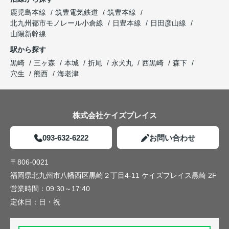
鹿児島本線
筑豊電気鉄道
筑豊本線
北九州都市モノレール小倉線
日豊本線
日田彦山線
山陽新幹線
駅から探す
黒崎
三ヶ森
本城
折尾
永犬丸
西黒崎
森下
穴生
熊西
海老津
株式会社ケイズプレイス
093-632-6222
お問い合わせ
〒806-0021
福岡県北九州市八幡西区黒崎２丁目4-11 ケイズプレイス黒崎 2F
営業時間：
09:30～17:40
定休日：
日・祝