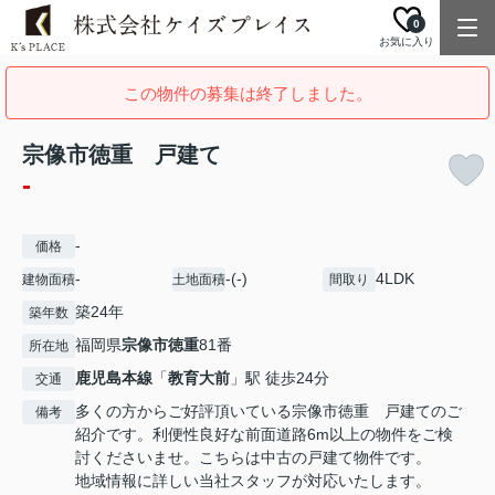
0
お気に入り
この物件の募集は終了しました。
宗像市徳重 戸建て
-
-
価格
-
-(-)
4LDK
建物面積
土地面積
間取り
築24年
築年数
福岡県
宗像市
徳重
81番
所在地
鹿児島本線
「
教育大前
」駅 徒歩24分
交通
多くの方からご好評頂いている宗像市徳重 戸建てのご
備考
紹介です。利便性良好な前面道路6m以上の物件をご検
討くださいませ。こちらは中古の戸建て物件です。
地域情報に詳しい当社スタッフが対応いたします。