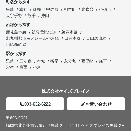
町名から探す
黒崎
幸神
紅梅
中の原
相生町
光貞台
小嶺台
大字手野
熊手
沖田
沿線から探す
鹿児島本線
筑豊電気鉄道
筑豊本線
北九州都市モノレール小倉線
日豊本線
日田彦山線
山陽新幹線
駅から探す
黒崎
三ヶ森
本城
折尾
永犬丸
西黒崎
森下
穴生
熊西
小倉
株式会社ケイズプレイス
093-632-6222
お問い合わせ
〒806-0021
福岡県北九州市八幡西区黒崎２丁目4-11 ケイズプレイス黒崎 2F