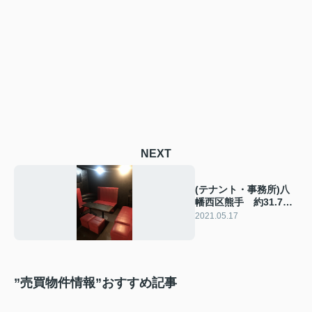
NEXT
(テナント・事務所)八
幡西区熊手 約31.76
坪
2021.05.17
”売買物件情報”おすすめ記事