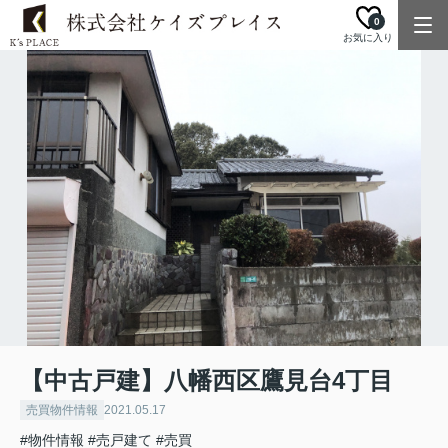
0
お気に入り
【中古戸建】八幡西区鷹見台4丁目
売買物件情報
2021.05.17
#物件情報
#売戸建て
#売買