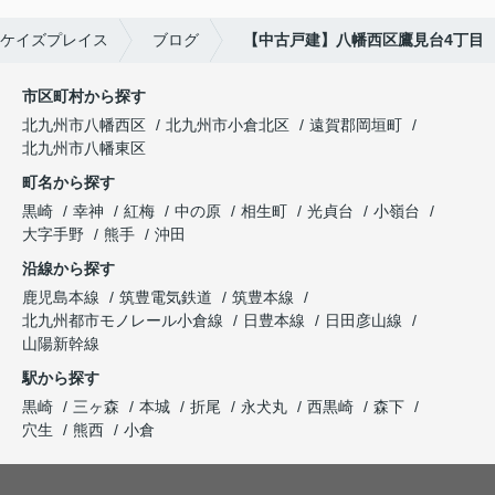
ケイズプレイス
ブログ
【中古戸建】八幡西区鷹見台4丁目
市区町村から探す
北九州市八幡西区
北九州市小倉北区
遠賀郡岡垣町
北九州市八幡東区
町名から探す
黒崎
幸神
紅梅
中の原
相生町
光貞台
小嶺台
大字手野
熊手
沖田
沿線から探す
鹿児島本線
筑豊電気鉄道
筑豊本線
北九州都市モノレール小倉線
日豊本線
日田彦山線
山陽新幹線
駅から探す
黒崎
三ヶ森
本城
折尾
永犬丸
西黒崎
森下
穴生
熊西
小倉