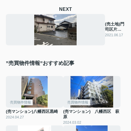
NEXT
(売土地)門
司区片上
町 690万
2021.06.17
円
”売買物件情報”おすすめ記事
売買物件情報
売買物件情報
(売マンション)八幡西区黒崎
(売マンション) 八幡西区 萩
原
2024.04.27
2024.03.02