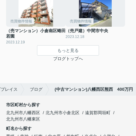
売買物件情報
売買物件情報
（売マンション）小倉南区蜷田
（売戸建）中間市中央
若園
2023.12.18
2023.12.19
もっと見る
ブログトップへ
ズプレイス
ブログ
(中古マンション)八幡西区熊西 400万円
市区町村から探す
北九州市八幡西区
北九州市小倉北区
遠賀郡岡垣町
北九州市八幡東区
町名から探す