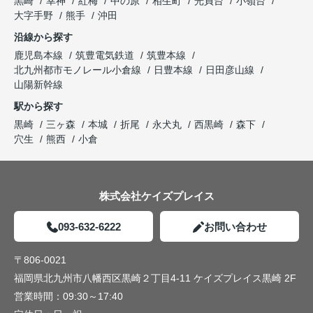
黒崎
幸神
紅梅
中の原
相生町
光貞台
小嶺台
大字手野
熊手
沖田
沿線から探す
鹿児島本線
筑豊電気鉄道
筑豊本線
北九州都市モノレール小倉線
日豊本線
日田彦山線
山陽新幹線
駅から探す
黒崎
三ヶ森
本城
折尾
永犬丸
西黒崎
森下
穴生
熊西
小倉
株式会社ケイズプレイス
093-632-6222
お問い合わせ
〒806-0021
福岡県北九州市八幡西区黒崎２丁目4-11 ケイズプレイス黒崎 2F
営業時間：
09:30～17:40