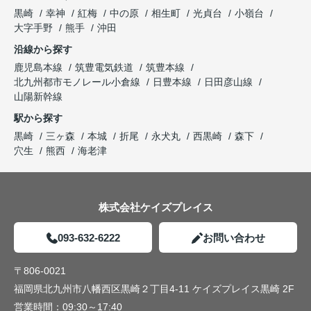
黒崎
幸神
紅梅
中の原
相生町
光貞台
小嶺台
大字手野
熊手
沖田
沿線から探す
鹿児島本線
筑豊電気鉄道
筑豊本線
北九州都市モノレール小倉線
日豊本線
日田彦山線
山陽新幹線
駅から探す
黒崎
三ヶ森
本城
折尾
永犬丸
西黒崎
森下
穴生
熊西
海老津
株式会社ケイズプレイス
093-632-6222
お問い合わせ
〒806-0021
福岡県北九州市八幡西区黒崎２丁目4-11 ケイズプレイス黒崎 2F
営業時間：
09:30～17:40