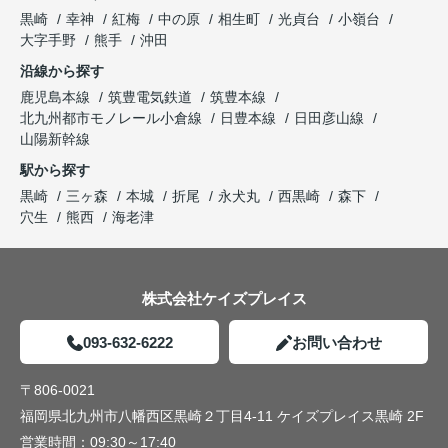
黒崎
幸神
紅梅
中の原
相生町
光貞台
小嶺台
大字手野
熊手
沖田
沿線から探す
鹿児島本線
筑豊電気鉄道
筑豊本線
北九州都市モノレール小倉線
日豊本線
日田彦山線
山陽新幹線
駅から探す
黒崎
三ヶ森
本城
折尾
永犬丸
西黒崎
森下
穴生
熊西
海老津
株式会社ケイズプレイス
093-632-6222
お問い合わせ
〒806-0021
福岡県北九州市八幡西区黒崎２丁目4-11 ケイズプレイス黒崎 2F
営業時間：
09:30～17:40