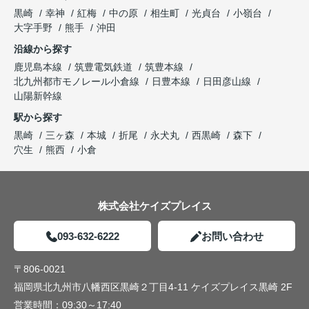
黒崎
幸神
紅梅
中の原
相生町
光貞台
小嶺台
大字手野
熊手
沖田
沿線から探す
鹿児島本線
筑豊電気鉄道
筑豊本線
北九州都市モノレール小倉線
日豊本線
日田彦山線
山陽新幹線
駅から探す
黒崎
三ヶ森
本城
折尾
永犬丸
西黒崎
森下
穴生
熊西
小倉
株式会社ケイズプレイス
093-632-6222
お問い合わせ
〒806-0021
福岡県北九州市八幡西区黒崎２丁目4-11 ケイズプレイス黒崎 2F
営業時間：
09:30～17:40