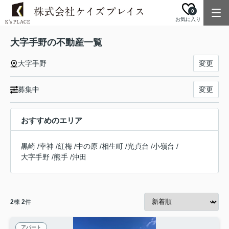
0
お気に入り
大字手野の不動産一覧
大字手野
変更
募集中
変更
おすすめのエリア
黒崎
/
幸神
/
紅梅
/
中の原
/
相生町
/
光貞台
/
小嶺台
/
大字手野
/
熊手
/
沖田
2
棟
2
件
アパート