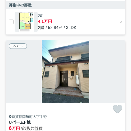
募集中の部屋
201
4.1万円
2階 / 52.84㎡ / 3LDK
アパート
遠賀郡岡垣町大字手野
UパームF棟
6
万円
管理/共益費-