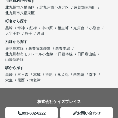
市区町村から探す
北九州市八幡西区
北九州市小倉北区
遠賀郡岡垣町
北九州市八幡東区
町名から探す
黒崎
幸神
紅梅
中の原
相生町
光貞台
小嶺台
大字手野
熊手
沖田
沿線から探す
鹿児島本線
筑豊電気鉄道
筑豊本線
北九州都市モノレール小倉線
日豊本線
日田彦山線
山陽新幹線
駅から探す
黒崎
三ヶ森
本城
折尾
永犬丸
西黒崎
森下
穴生
熊西
海老津
株式会社ケイズプレイス
093-632-6222
お問い合わせ