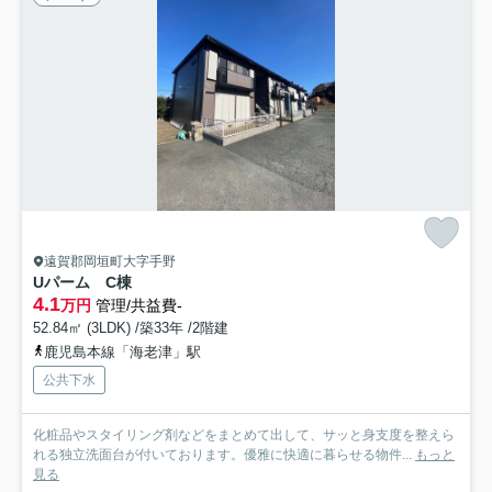
遠賀郡岡垣町大字手野
Uパーム C棟
4.1
万円
管理/共益費-
52.84㎡ (3LDK) /築33年 /2階建
鹿児島本線「海老津」駅
公共下水
化粧品やスタイリング剤などをまとめて出して、サッと身支度を整えら
れる独立洗面台が付いております。優雅に快適に暮らせる物件...
もっと
見る