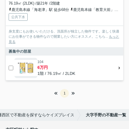
76.19㎡ (2LDK) /築21年 /2階建
鹿児島本線「海老津」駅 徒歩68分
鹿児島本線「教育大前」駅 徒歩117分
公共下水
身支度にもお使いいただける、洗面所が独立した物件です。楽しく快適
にお仕事ができる物件なので開業したい方にオススメ。こちら...
もっと
見る
募集中の部屋
104
6万円
1階 / 76.19㎡ / 2LDK
1
幡西区で不動産を探すならケイズプレイス
大字手野の不動産一覧