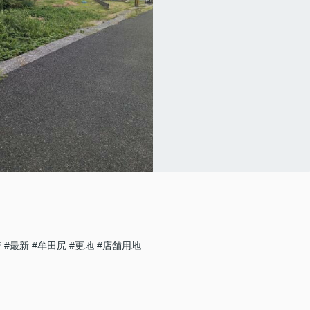
着
#最新
#牟田尻
#更地
#店舗用地