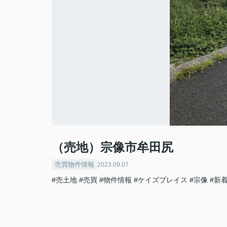
（売地）宗像市牟田尻
売買物件情報
2023.09.07
#売土地
#売買
#物件情報
#ケイズプレイス
#宗像
#新