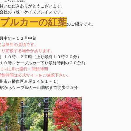
覧いただきありがとうございます。
会社の（株）ケイズプレイスです。
ーブルカーの紅葉
のご紹介です。
３年１１月中旬～１２月中旬
間は例年の見頃です。
より前後する場合があります。
）１０時～２０時（上り最終１９時２０分）
～ケーブルカー下り最終時刻の２０分前
３~11月の運行・開館時間
開館時間は公式サイトをご確認下さい。
北九州市八幡東区倉尾１４８１－１）
』駅からケーブルカー山麓駅まで徒歩２５分