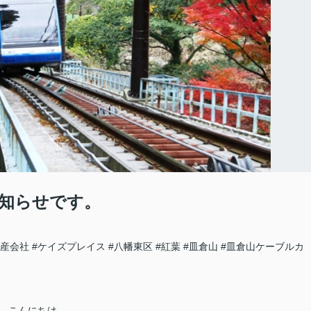
知らせです。
動産会社
#ケイズプレイス
#八幡東区
#紅葉
#皿倉山
#皿倉山ケーブルカ
こんにちは。