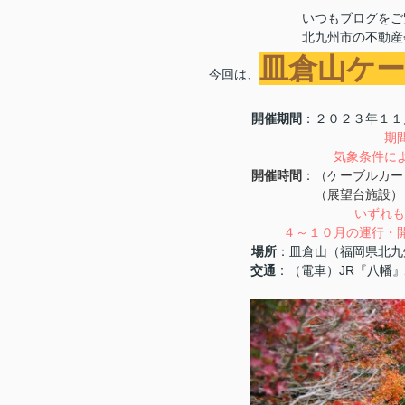
いつもブログをご
北九州市の不動産
皿倉山ケ
今回は、
開催期間
：２０２
期
気象条件に
開催時間
：（ケーブルカー
（展望台施設）１０時
いずれも
４～１０月の運行・
場所
：皿倉山（福岡県
交通
：（電車）JR『八幡