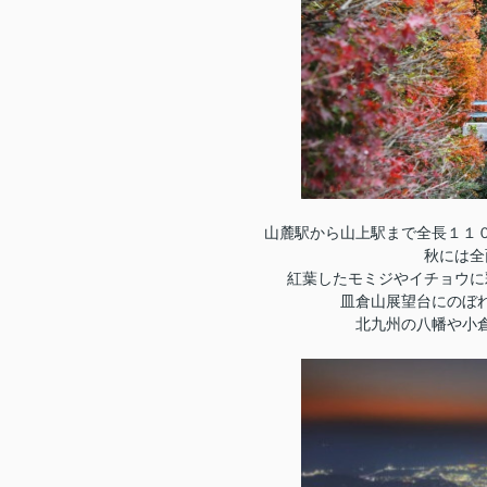
山麓駅から山上駅まで全長１１
秋には全
紅葉したモミジやイチョウに
皿倉山展望台にのぼ
北九州の八幡や小