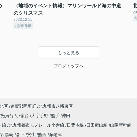
の
（地域のイベント情報）マリンワールド海の中道
20
のクリスマス
2023.12.15
地域情報
もっと見る
ブログトップへ
北区
遠賀郡岡垣町
北九州市八幡東区
光貞台
小嶺台
大字手野
熊手
沖田
本線
北九州都市モノレール小倉線
日豊本線
日田彦山線
山陽新幹線
西黒崎
森下
穴生
熊西
海老津