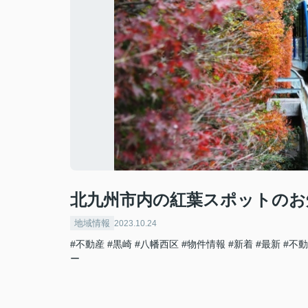
北九州市内の紅葉スポットのお
地域情報
2023.10.24
#不動産
#黒崎
#八幡西区
#物件情報
#新着
#最新
#不
ー