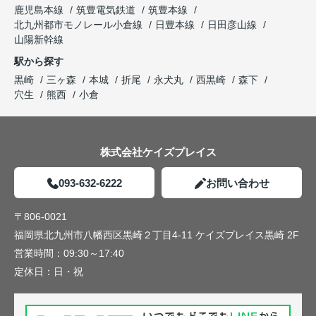
鹿児島本線
筑豊電気鉄道
筑豊本線
北九州都市モノレール小倉線
日豊本線
日田彦山線
山陽新幹線
駅から探す
黒崎
三ヶ森
本城
折尾
永犬丸
西黒崎
森下
穴生
熊西
小倉
株式会社ケイズプレイス
093-632-6222
お問い合わせ
〒806-0021
福岡県北九州市八幡西区黒崎２丁目4-11 ケイズプレイス黒崎 2F
営業時間：
09:30～17:40
定休日：
日・祝