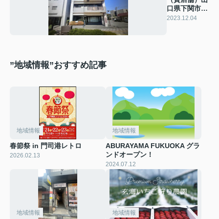
口県下関市
上田中
2023.12.04
”地域情報”おすすめ記事
地域情報
地域情報
春節祭 in 門司港レトロ
ABURAYAMA FUKUOKA グラ
ンドオープン！
2026.02.13
2024.07.12
地域情報
地域情報