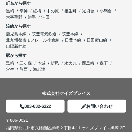
町名から探す
黒崎
幸神
紅梅
中の原
相生町
光貞台
小嶺台
大字手野
熊手
沖田
沿線から探す
鹿児島本線
筑豊電気鉄道
筑豊本線
北九州都市モノレール小倉線
日豊本線
日田彦山線
山陽新幹線
駅から探す
黒崎
三ヶ森
本城
折尾
永犬丸
西黒崎
森下
穴生
熊西
海老津
株式会社ケイズプレイス
093-632-6222
お問い合わせ
〒806-0021
福岡県北九州市八幡西区黒崎２丁目4-11 ケイズプレイス黒崎 2F