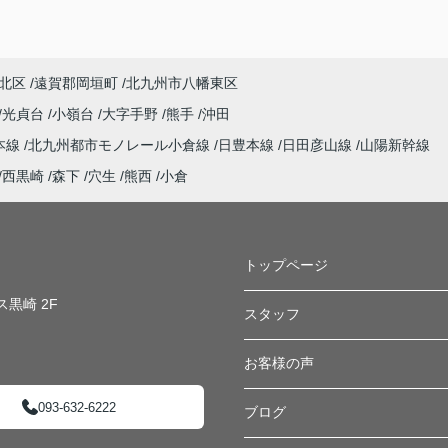
北区
遠賀郡岡垣町
北九州市八幡東区
光貞台
小嶺台
大字手野
熊手
沖田
本線
北九州都市モノレール小倉線
日豊本線
日田彦山線
山陽新幹線
西黒崎
森下
穴生
熊西
小倉
トップページ
黒崎 2F
スタッフ
お客様の声
093-632-6222
ブログ