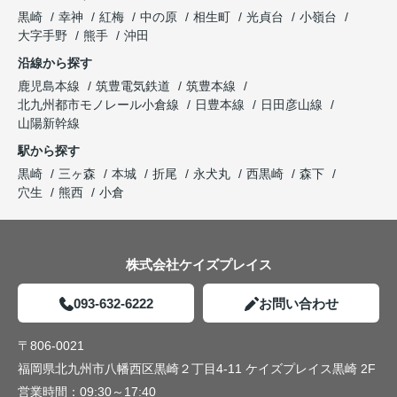
黒崎
幸神
紅梅
中の原
相生町
光貞台
小嶺台
大字手野
熊手
沖田
沿線から探す
鹿児島本線
筑豊電気鉄道
筑豊本線
北九州都市モノレール小倉線
日豊本線
日田彦山線
山陽新幹線
駅から探す
黒崎
三ヶ森
本城
折尾
永犬丸
西黒崎
森下
穴生
熊西
小倉
株式会社ケイズプレイス
093-632-6222
お問い合わせ
〒806-0021
福岡県北九州市八幡西区黒崎２丁目4-11 ケイズプレイス黒崎 2F
営業時間：
09:30～17:40