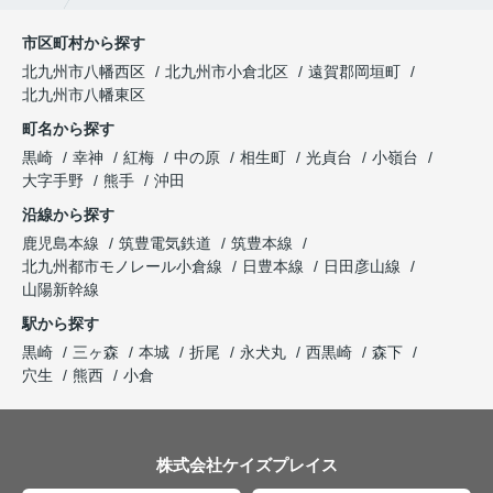
市区町村から探す
北九州市八幡西区
北九州市小倉北区
遠賀郡岡垣町
北九州市八幡東区
町名から探す
黒崎
幸神
紅梅
中の原
相生町
光貞台
小嶺台
大字手野
熊手
沖田
沿線から探す
鹿児島本線
筑豊電気鉄道
筑豊本線
北九州都市モノレール小倉線
日豊本線
日田彦山線
山陽新幹線
駅から探す
黒崎
三ヶ森
本城
折尾
永犬丸
西黒崎
森下
穴生
熊西
小倉
株式会社ケイズプレイス