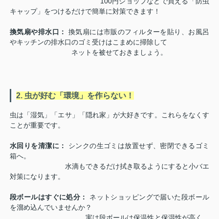
100円ショップなどで買える「防虫
キャップ」をつけるだけで簡単に対策できます！
換気扇や排水口：
換気扇には市販のフィルターを貼り、お風呂
やキッチンの排水口のゴミ受けはこまめに掃除して
ネットを被せておきましょう。
2. 虫が好む「環境」を作らない！
虫は「湿気」「エサ」「隠れ家」が大好きです。これらをなくす
ことが重要です。
水回りを清潔に：
シンクの生ゴミは放置せず、密閉できるゴミ
箱へ。
水滴もできるだけ拭き取るようにすると小バエ
対策になります。
段ボールはすぐに処分：
ネットショッピングで届いた段ボール
を溜め込んでいませんか？
実は段ボールは保温性と保湿性が高く、