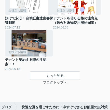
お役立ち情報
お役立ち情報
預けて安心！自筆証書遺言書保
テナントを借りる際の注意点
管制度
（防火対象物使用開始届出）
2024.07.12
2024.06.05
お役立ち情報
テナント契約する際の注意
点！！
2024.05.18
もっと見る
ブログトップへ
ブログ
快適な夏を過ごすために！今すぐできるお部屋の虫対策