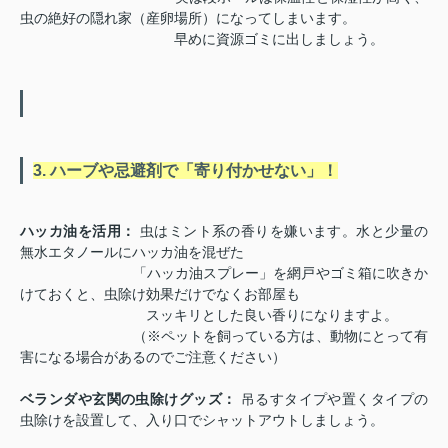
虫の絶好の隠れ家（産卵場所）になってしまいます。
早めに資源ゴミに出しましょう。
3. ハーブや忌避剤で「寄り付かせない」！
ハッカ油を活用：
虫はミント系の香りを嫌います。水と少量の
無水エタノールにハッカ油を混ぜた
「ハッカ油スプレー」を網戸やゴミ箱に吹きか
けておくと、虫除け効果だけでなくお部屋も
スッキリとした良い香りになりますよ。
（※ペットを飼っている方は、動物にとって有
害になる場合があるのでご注意ください）
ベランダや玄関の虫除けグッズ：
吊るすタイプや置くタイプの
虫除けを設置して、入り口でシャットアウトしましょう。