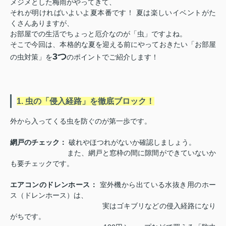
メジメとした梅雨がやってきて、
それが明ければいよいよ夏本番です！ 夏は楽しいイベントがた
くさんありますが、
お部屋での生活でちょっと厄介なのが「虫」ですよね。
そこで今回は、本格的な夏を迎える前にやっておきたい「お部屋
3つ
の虫対策」を
のポイントでご紹介します！
1. 虫の「侵入経路」を徹底ブロック！
外から入ってくる虫を防ぐのが第一歩です。
網戸のチェック：
破れやほつれがないか確認しましょう。
また、網戸と窓枠の間に隙間ができていないか
も要チェックです。
エアコンのドレンホース：
室外機から出ている水抜き用のホー
ス（ドレンホース）は、
実はゴキブリなどの侵入経路になり
がちです。